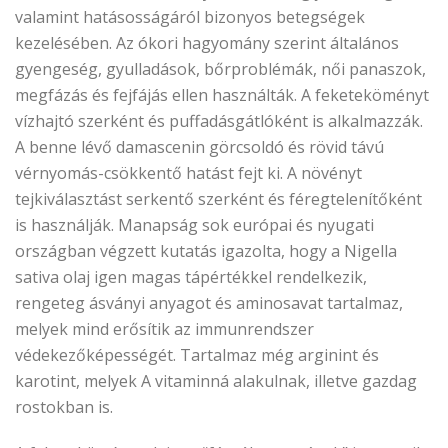
valamint hatásosságáról bizonyos betegségek
kezelésében. Az ókori hagyomány szerint általános
gyengeség, gyulladások, bőrproblémák, női panaszok,
megfázás és fejfájás ellen használták. A feketeköményt
vízhajtó szerként és puffadásgátlóként is alkalmazzák.
A benne lévő damascenin görcsoldó és rövid távú
vérnyomás-csökkentő hatást fejt ki. A növényt
tejkiválasztást serkentő szerként és féregtelenítőként
is használják. Manapság sok európai és nyugati
országban végzett kutatás igazolta, hogy a Nigella
sativa olaj igen magas tápértékkel rendelkezik,
rengeteg ásványi anyagot és aminosavat tartalmaz,
melyek mind erősítik az immunrendszer
védekezőképességét. Tartalmaz még arginint és
karotint, melyek A vitaminná alakulnak, illetve gazdag
rostokban is.