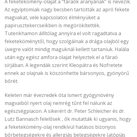
A feketekömény-olajat a “fáraók aranyának” is nevezik.
Az egyiptomiak nagy becsben tartották az apró fekete
magvakat, vele kapcsolatos élményüket a
papirusztekercseikben is megörökítették.
Tutenkhamon állítólag annyira el volt ragadtatva a
feketeköménytől, hogy szolgáinak a drága olajból egy
üvegre valót mindig maguknál kellett tartaniuk. Halála
után egy egész amfora olajat helyeztek el a fáraó
sírjában. A legendák szerint Kleopátra és Nofretete
ennek az olajnak is köszönhette bársonyos, gyönyörű
bőrét.
Keleten már évezredek óta ismert gyógynövény
magvaiból nyert olaj nemrég tűnt fel nálunk az
egészségpiacon. A sikerért dr. Peter Schleicher és dr.
Lutz Bannasch felelősek , ők mutatták ki ugyanis, hogy
a feketekömény-olaj rendkívül hatásos bizonyos
bőrbetegségekre és allergiás betegségekre (atópiás