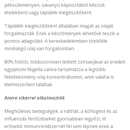
péksüteményen, savanyú káposztából készült
ételekben) vagy táplálék-kiegészítőként.
Táplálék-kiegészítőként általában magát az olaját
forgalmazzák. Ezek a készítmények lehetővé teszik a
pontos adagolást. A kereskedelemben többféle
minőségű olaj van forgalomban.
80% fölötti, többszörösen telített zsírsavjával az eredeti
egyiptomi Nigella sativa tartalmazza a legtöbb
feketekömény-olaj koncentrátumot, amit valaha is
élelmiszerben találtak
Amire sikerrel alkalmazták
Meghűléses betegségek: a náthát, a köhögést és az
influenzás fertőzéseket gyorsabban legyőzi, ill.
erősebb immunrendszernél fel sem lépnek ezek a