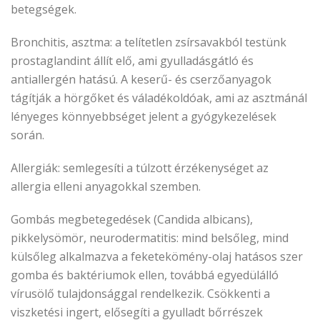
betegségek.
Bronchitis, asztma: a telítetlen zsírsavakból testünk
prostaglandint állít elő, ami gyulladásgátló és
antiallergén hatású. A keserű- és cserzőanyagok
tágítják a hörgőket és váladékoldóak, ami az asztmánál
lényeges könnyebbséget jelent a gyógykezelések
során.
Allergiák: semlegesíti a túlzott érzékenységet az
allergia elleni anyagokkal szemben.
Gombás megbetegedések (Candida albicans),
pikkelysömör, neurodermatitis: mind belsőleg, mind
külsőleg alkalmazva a feketekömény-olaj hatásos szer
gomba és baktériumok ellen, továbbá egyedülálló
vírusölő tulajdonsággal rendelkezik. Csökkenti a
viszketési ingert, elősegíti a gyulladt bőrrészek