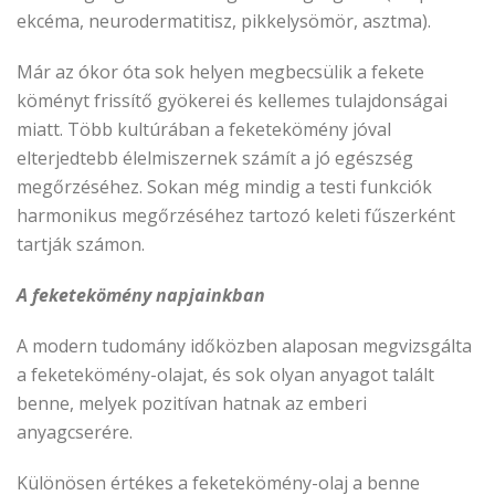
ekcéma, neurodermatitisz, pikkelysömör, asztma).
Már az ókor óta sok helyen megbecsülik a fekete
köményt frissítő gyökerei és kellemes tulajdonságai
miatt. Több kultúrában a feketekömény jóval
elterjedtebb élelmiszernek számít a jó egészség
megőrzéséhez. Sokan még mindig a testi funkciók
harmonikus megőrzéséhez tartozó keleti fűszerként
tartják számon.
A feketekömény napjainkban
A modern tudomány időközben alaposan megvizsgálta
a feketekömény-olajat, és sok olyan anyagot talált
benne, melyek pozitívan hatnak az emberi
anyagcserére.
Különösen értékes a feketekömény-olaj a benne