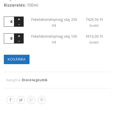
Kiszerelés:
100ml
Feketeköménymag
Feketeköménymag olaj 250
7429,50
Ft
olaj
ml
bruttó
250
Feketeköménymag
Feketeköménymag olaj 100
3910,00
Ft
ml
olaj
ml
quantity
bruttó
100
ml
quantity
KOSÁRBA
Kategória:
Étrend-kegészítők
.