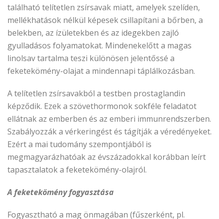
található telítetlen zsírsavak miatt, amelyek szelíden,
mellékhatások nélkül képesek csillapítani a bőrben, a
belekben, az ízületekben és az idegekben zajló
gyulladásos folyamatokat. Mindenekelőtt a magas
linolsav tartalma teszi különösen jelentőssé a
feketekömény-olajat a mindennapi táplálkozásban.
A telítetlen zsírsavakból a testben prostaglandin
képződik. Ezek a szövethormonok sokféle feladatot
ellátnak az emberben és az emberi immunrendszerben.
Szabályozzák a vérkeringést és tágítják a véredényeket.
Ezért a mai tudomány szempontjából is
megmagyarázhatóak az évszázadokkal korábban leírt
tapasztalatok a feketekömény-olajról.
A feketekömény fogyasztása
Fogyasztható a mag önmagában (fűszerként, pl.