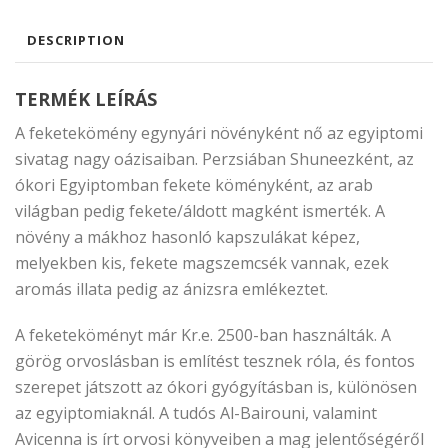
DESCRIPTION
TERMÉK LEÍRÁS
A feketekömény egynyári növényként nő az egyiptomi
sivatag nagy oázisaiban. Perzsiában Shuneezként, az
ókori Egyiptomban fekete köményként, az arab
világban pedig fekete/áldott magként ismerték. A
növény a mákhoz hasonló kapszulákat képez,
melyekben kis, fekete magszemcsék vannak, ezek
aromás illata pedig az ánizsra emlékeztet.
A feketeköményt már Kr.e. 2500-ban használták. A
görög orvoslásban is említést tesznek róla, és fontos
szerepet játszott az ókori gyógyításban is, különösen
az egyiptomiaknál. A tudós Al-Bairouni, valamint
Avicenna is írt orvosi könyveiben a mag jelentőségéről