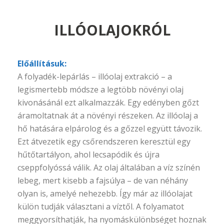
ILLÓOLAJOKRÓL
Előállításuk:
A folyadék-lepárlás – illóolaj extrakció – a
legismertebb módsze a legtöbb növényi olaj
kivonásánál ezt alkalmazzák. Egy edényben gőzt
áramoltatnak át a növényi részeken. Az illóolaj a
hő hatására elpárolog és a gőzzel együtt távozik.
Ezt átvezetik egy csőrendszeren keresztül egy
hűtőtartályon, ahol lecsapódik és újra
cseppfolyóssá válik. Az olaj általában a víz színén
lebeg, mert kisebb a fajsúlya – de van néhány
olyan is, amelyé nehezebb. Így már az illóolajat
külön tudják választani a víztől. A folyamatot
meggyorsíthatják, ha nyomáskülönbséget hoznak