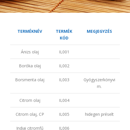
TERMÉKNÉV
TERMÉK
MEGJEGYZÉS
KÓD
Ánizs olaj
IL001
Boróka olaj
IL002
Borsmenta olaj
IL003
Gyógyszerkönyvi
m.
Citrom olaj
IL004
Citrom olaj, CP
IL005
hidegen préselt
Indiai citromfű
IL006