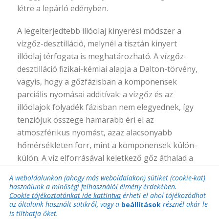
létre a lepárló edényben.
A legelterjedtebb illóolaj kinyerési módszer a
vízgőz-desztilláció, melynél a tisztán kinyert
illóolaj térfogata is meghatározható. A vízgőz-
desztilláció fizikai-kémiai alapja a Dalton-törvény,
vagyis, hogy a gőzfázisban a komponensek
parciális nyomásai additívak: a vízgőz és az
illóolajok folyadék fázisban nem elegyednek, így
tenziójuk összege hamarabb éri el az
atmoszférikus nyomást, azaz alacsonyabb
hőmérsékleten forr, mint a komponensek külön-
külön. A víz elforrásával keletkező gőz áthalad a
növényi anyagon, ahol az illóolaj kioldódik. A
A weboldalunkon (ahogy más weboldalakon) sütiket (cookie-kat)
hűtőben lekondenzálódik az illóolajos gőz, majd a
használunk a minőségi felhasználói élmény érdekében.
Cookie tájékoztatónkat ide kattintva
érheti el ahol tájékozódhat
szeparátorban elválasztható egymástól a víz és az
az általunk használt sütikről, vagy a
résznél akár le
beállítások
illóolaj.
is tilthatja őket.