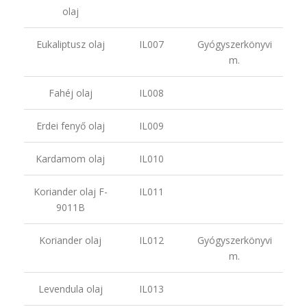
olaj
Eukaliptusz olaj
IL007
Gyógyszerkönyvi
m.
Fahéj olaj
IL008
Erdei fenyő olaj
IL009
Kardamom olaj
IL010
Koriander olaj F-
IL011
9011B
Koriander olaj
IL012
Gyógyszerkönyvi
m.
Levendula olaj
IL013