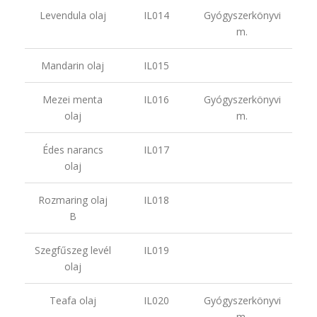
Levendula olaj
IL014
Gyógyszerkönyvi
m.
Mandarin olaj
IL015
Mezei menta
IL016
Gyógyszerkönyvi
olaj
m.
Édes narancs
IL017
olaj
Rozmaring olaj
IL018
B
Szegfűszeg levél
IL019
olaj
Teafa olaj
IL020
Gyógyszerkönyvi
m.